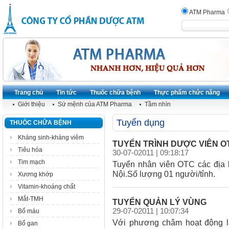
ATM Pharma
Trang chủ
Tin tức
Thuốc chữa bệnh
Thực phẩm chức năng
Giới thiệu
Sứ mệnh của ATM Pharma
Tầm nhìn
Tuyển dụng
THUỐC CHỮA BỆNH
Kháng sinh-kháng viêm
TUYỂN TRÌNH DƯỢC VIÊN O
Tiêu hóa
30-07-02011 | 09:18:17
Tim mạch
Tuyển nhân viên OTC các địa 
Nội.Số lượng 01 người/tỉnh.
Xương khớp
Vitamin-khoáng chất
Mắt-TMH
TUYỂN QUẢN LÝ VÙNG
29-07-02011 | 10:07:34
Bổ máu
Với phương châm hoạt động
Bổ gan