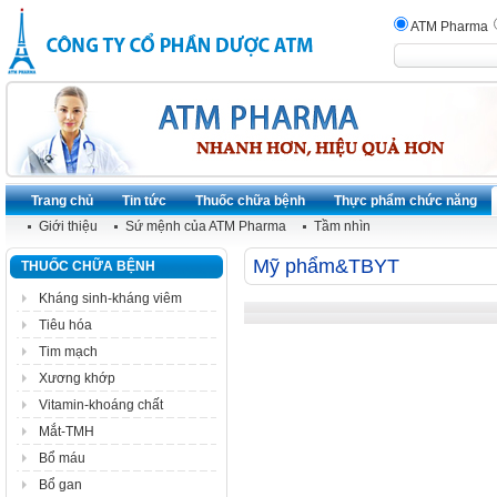
ATM Pharma
Trang chủ
Tin tức
Thuốc chữa bệnh
Thực phẩm chức năng
Giới thiệu
Sứ mệnh của ATM Pharma
Tầm nhìn
Mỹ phẩm&TBYT
THUỐC CHỮA BỆNH
Kháng sinh-kháng viêm
Tiêu hóa
Tim mạch
Xương khớp
Vitamin-khoáng chất
Mắt-TMH
Bổ máu
Bổ gan