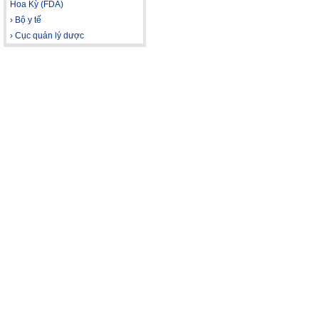
Hoa Kỳ (FDA)
› Bộ y tế
› Cục quản lý dược