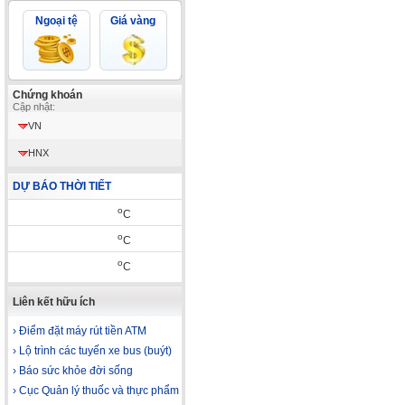
Ngoại tệ
Giá vàng
Chứng khoán
Cập nhật:
VN
HNX
DỰ BÁO THỜI TIẾT
o
C
o
C
o
C
Liên kết hữu ích
› Điểm đặt máy rút tiền ATM
› Lộ trình các tuyến xe bus (buýt)
› Báo sức khỏe đời sống
› Cục Quản lý thuốc và thực phẩm