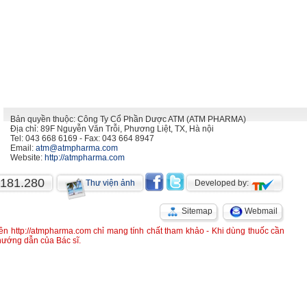
Bản quyền thuộc: Công Ty Cổ Phần Dược ATM (ATM PHARMA)
Địa chỉ: 89F Nguyễn Văn Trỗi, Phương Liệt, TX, Hà nội
Tel: 043 668 6169 - Fax: 043 664 8947
Email:
atm@atmpharma.com
Website:
http://atmpharma.com
.181.280
Thư viện ảnh
Developed by:
Sitemap
Webmail
rên http://atmpharma.com chỉ mang tính chất tham khảo - Khi dùng thuốc cần
 hướng dẫn của Bác sĩ.