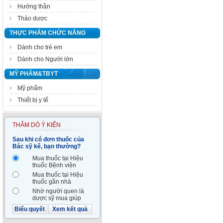
Hướng thần
Thảo dược
THỰC PHẨM CHỨC NĂNG
Dành cho trẻ em
Dành cho Người lớn
MỸ PHẨM&TBYT
Mỹ phẩm
Thiết bị y tế
THĂM DÒ Ý KIẾN
Sau khi có đơn thuốc của
Bác sỹ kê, bạn thường?
Mua thuốc tại Hiệu
thuốc Bệnh viện
Mua thuốc tại Hiệu
thuốc gần nhà
Nhờ người quen là
dược sỹ mua giúp
Biểu quyết
Xem kết quả