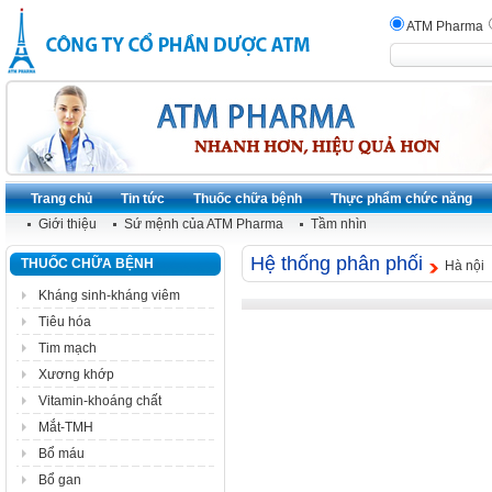
ATM Pharma
Trang chủ
Tin tức
Thuốc chữa bệnh
Thực phẩm chức năng
Giới thiệu
Sứ mệnh của ATM Pharma
Tầm nhìn
Hệ thống phân phối
THUỐC CHỮA BỆNH
Hà nội
Kháng sinh-kháng viêm
Tiêu hóa
Tim mạch
Xương khớp
Vitamin-khoáng chất
Mắt-TMH
Bổ máu
Bổ gan