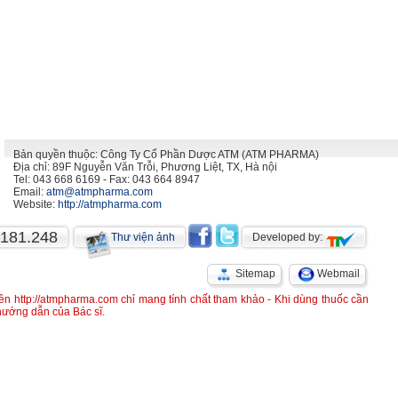
Bản quyền thuộc: Công Ty Cổ Phần Dược ATM (ATM PHARMA)
Địa chỉ: 89F Nguyễn Văn Trỗi, Phương Liệt, TX, Hà nội
Tel: 043 668 6169 - Fax: 043 664 8947
Email:
atm@atmpharma.com
Website:
http://atmpharma.com
.181.248
Thư viện ảnh
Developed by:
Sitemap
Webmail
rên http://atmpharma.com chỉ mang tính chất tham khảo - Khi dùng thuốc cần
 hướng dẫn của Bác sĩ.