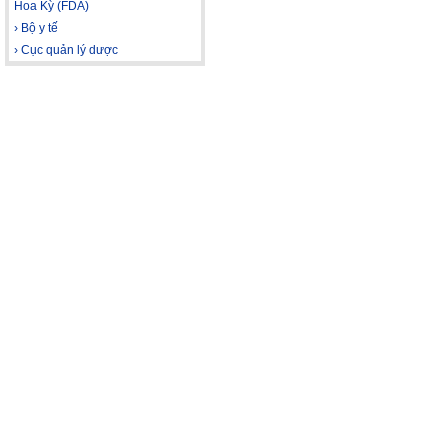
Hoa Kỳ (FDA)
› Bộ y tế
› Cục quản lý dược