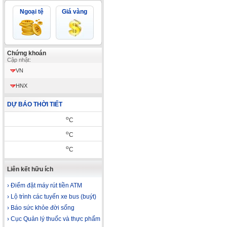
Ngoại tệ
Giá vàng
Chứng khoán
Cập nhật:
VN
HNX
DỰ BÁO THỜI TIẾT
o
C
o
C
o
C
Liên kết hữu ích
› Điểm đặt máy rút tiền ATM
› Lộ trình các tuyến xe bus (buýt)
› Báo sức khỏe đời sống
› Cục Quản lý thuốc và thực phẩm