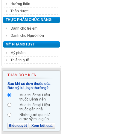
Hướng thần
Thảo dược
THỰC PHẨM CHỨC NĂNG
Dành cho trẻ em
Dành cho Người lớn
MỸ PHẨM&TBYT
Mỹ phẩm
Thiết bị y tế
THĂM DÒ Ý KIẾN
Sau khi có đơn thuốc của
Bác sỹ kê, bạn thường?
Mua thuốc tại Hiệu
thuốc Bệnh viện
Mua thuốc tại Hiệu
thuốc gần nhà
Nhờ người quen là
dược sỹ mua giúp
Biểu quyết
Xem kết quả