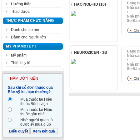
Dạng b
Hướng thần
HACINOL-HD (10)
Nhà sả
Thảo dược
:
Nhà ph
THỰC PHẨM CHỨC NĂNG
Số Ðăn
Dành cho trẻ em
Chi 
Dành cho Người lớn
MỸ PHẨM&TBYT
Dạng b
NEUROZICEN - 3B
Mỹ phẩm
Nhà sả
:
Thiết bị y tế
Nhà ph
Số Ðăn
THĂM DÒ Ý KIẾN
Chi 
Sau khi có đơn thuốc của
Bác sỹ kê, bạn thường?
Mua thuốc tại Hiệu
thuốc Bệnh viện
Mua thuốc tại Hiệu
thuốc gần nhà
Nhờ người quen là
dược sỹ mua giúp
Biểu quyết
Xem kết quả