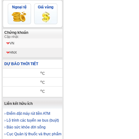
Ngoại tệ
Giá vàng
Chứng khoán
Cập nhật:
VN
HNX
DỰ BÁO THỜI TIẾT
o
C
o
C
o
C
Liên kết hữu ích
› Điểm đặt máy rút tiền ATM
› Lộ trình các tuyến xe bus (buýt)
› Báo sức khỏe đời sống
› Cục Quản lý thuốc và thực phẩm