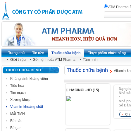
ATM Pharma
Trang chủ
Tin tức
Thuốc chữa bệnh
Thực phẩm chức năng
Giới thiệu
Sứ mệnh của ATM Pharma
Tầm nhìn
Thuốc chữa bệnh
THUỐC CHỮA BỆNH
Vitamin-kh
Kháng sinh-kháng viêm
Tiêu hóa
Dạng b
HACINOL-HD (15)
Tim mạch
Nhà sả
:
Xương khớp
Nhà ph
Số Ðăn
Vitamin-khoáng chất
Mắt-TMH
Chi 
Bổ máu
Bổ gan