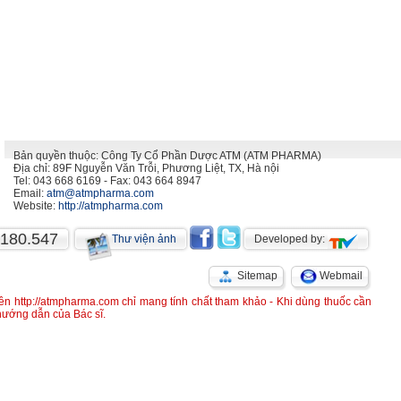
Bản quyền thuộc: Công Ty Cổ Phần Dược ATM (ATM PHARMA)
Địa chỉ: 89F Nguyễn Văn Trỗi, Phương Liệt, TX, Hà nội
Tel: 043 668 6169 - Fax: 043 664 8947
Email:
atm@atmpharma.com
Website:
http://atmpharma.com
.180.547
Thư viện ảnh
Developed by:
Sitemap
Webmail
rên http://atmpharma.com chỉ mang tính chất tham khảo - Khi dùng thuốc cần
 hướng dẫn của Bác sĩ.