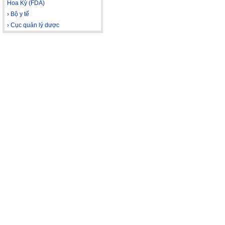
Hoa Kỳ (FDA)
› Bộ y tế
› Cục quản lý dược